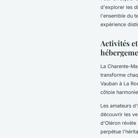
d'explorer les d
l'ensemble du te
expérience disti
Activités e
hébergeme
La Charente-Mar
transforme chaqu
Vauban à La Roc
côtoie harmonieu
Les amateurs d'h
découvrir les ve
d'Oléron révèle 
perpétue l'hérit