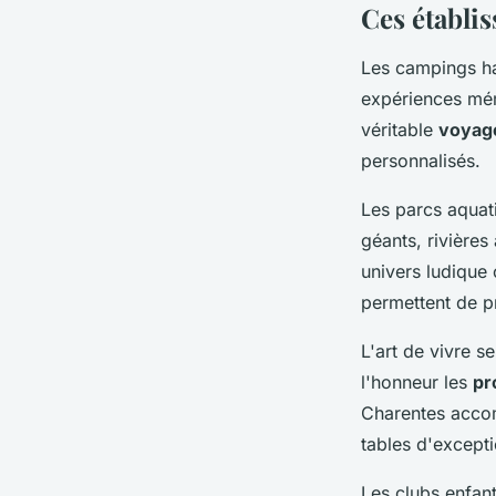
Ces établis
Les campings ha
expériences mém
véritable
voyage
personnalisés.
Les parcs aquat
géants, rivières
univers ludique 
permettent de p
L'art de vivre s
l'honneur les
pr
Charentes acco
tables d'excepti
Les clubs enfan