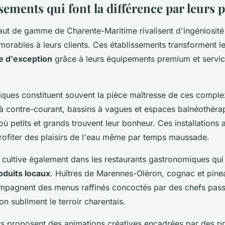
sements qui font la différence par leurs 
ut de gamme de Charente-Maritime rivalisent d'ingéniosité 
orables à leurs clients. Ces établissements transforment le
 d'exception
grâce à leurs équipements premium et servi
iques constituent souvent la pièce maîtresse de ces comp
 à contre-courant, bassins à vagues et espaces balnéothéra
où petits et grands trouvent leur bonheur. Ces installations
rofiter des plaisirs de l'eau même par temps maussade.
e cultive également dans les restaurants gastronomiques qui
oduits locaux
. Huîtres de Marennes-Oléron, cognac et pine
mpagnent des menus raffinés concoctés par des chefs pass
on subliment le terroir charentais.
ts proposent des animations créatives encadrées par des p