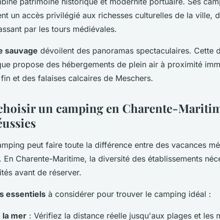
bine patrimoine historique et modernité portuaire. Ses cam
ent un accès privilégié aux richesses culturelles de la ville, 
assant par les tours médiévales.
e sauvage
dévoilent des panoramas spectaculaires. Cette d
que propose des hébergements de plein air à proximité imm
fin et des falaises calcaires de Meschers.
hoisir un camping en Charente-Maritim
éussies
amping peut faire toute la différence entre des vacances m
 En Charente-Maritime, la diversité des établissements néc
rités avant de réserver.
es essentiels
à considérer pour trouver le camping idéal :
 la mer
: Vérifiez la distance réelle jusqu'aux plages et le