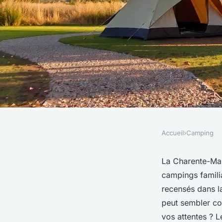
Accueil
›
Camping
CAMPING
Découvrez les meill
La Charente-Mar
campings famil
explorer en charen
recensés dans la
peut sembler co
vos attentes ? 
Logan
•
2 janvier 2026
•
7 min de lecture