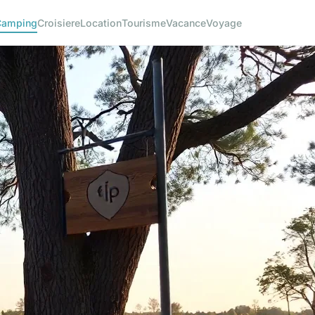
Camping
Croisiere
Location
Tourisme
Vacance
Voyage