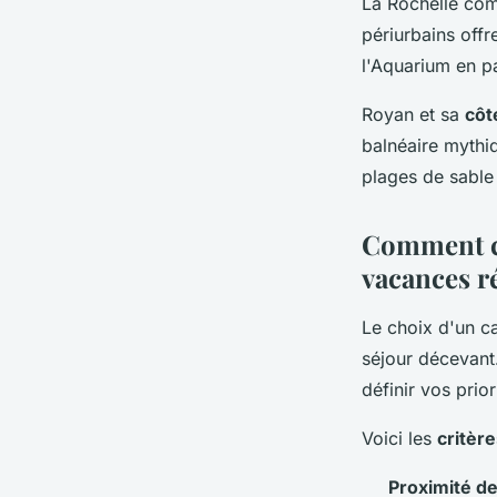
La Rochelle com
périurbains offr
l'Aquarium en p
Royan et sa
côt
balnéaire mythi
plages de sable 
Comment c
vacances r
Le choix d'un c
séjour décevant.
définir vos prio
Voici les
critèr
Proximité de