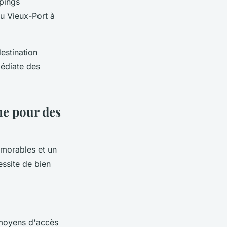
pings
du Vieux-Port à
estination
édiate des
e pour des
émorables et un
essite de bien
s moyens d'accès