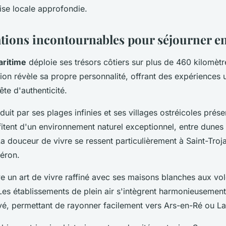
ise locale approfondie.
ations incontournables pour séjourner en
ritime
déploie ses trésors côtiers sur plus de 460 kilomètres
ion révèle sa propre personnalité, offrant des expériences 
te d'authenticité.
éduit par ses plages infinies et ses villages ostréicoles prés
itent d'un environnement naturel exceptionnel, entre dunes
La douceur de vivre se ressent particulièrement à Saint-Troj
éron.
ive un art de vivre raffiné avec ses maisons blanches aux vol
 Les établissements de plein air s'intègrent harmonieusemen
é, permettant de rayonner facilement vers Ars-en-Ré ou La 