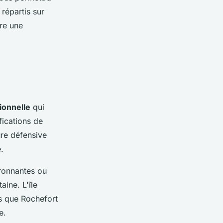
répartis sur
fre une
ionnelle
qui
fications de
ure défensive
.
ironnantes ou
aine. L'île
is que Rochefort
e.