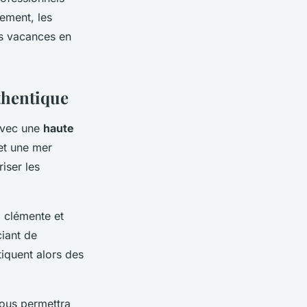
lement, les
es vacances en
thentique
 avec une
haute
 et une mer
iser les
 clémente et
ciant de
iquent alors des
ous permettra