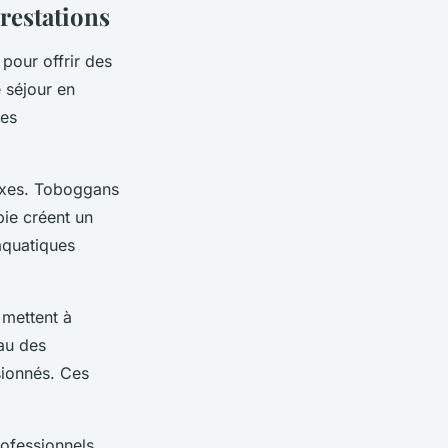
prestations
pour offrir des
 séjour en
ces
lexes. Toboggans
pie créent un
 aquatiques
 mettent à
au des
ionnés. Ces
rofessionnels