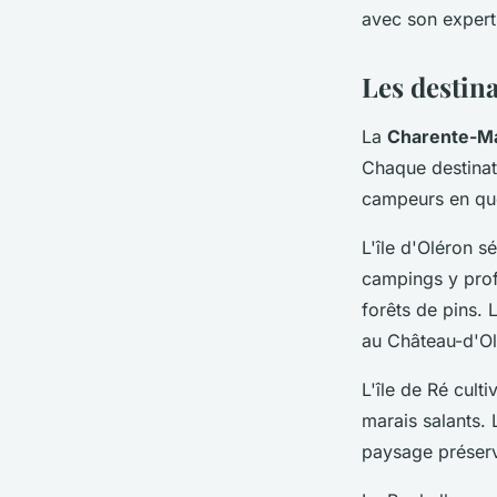
avec son expert
Les destin
La
Charente-Ma
Chaque destinat
campeurs en quê
L'île d'Oléron s
campings y prof
forêts de pins. 
au Château-d'Ol
L'île de Ré cult
marais salants.
paysage préserv