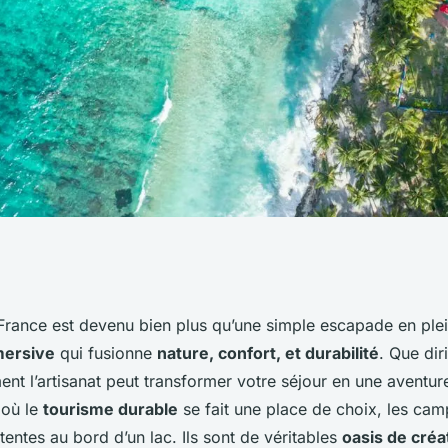
mpétences
rance est devenu bien plus qu’une simple escapade en plein
mersive
qui fusionne
nature, confort, et durabilité
. Que di
opper pour
t l’artisanat peut transformer votre séjour en une aventure
où le
tourisme durable
se fait une place de choix, les cam
rs en camping ?
tentes au bord d’un lac. Ils sont de véritables
oasis de créa