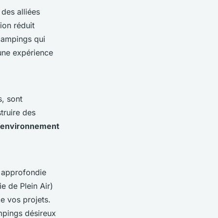
 des alliées
tion réduit
campings qui
une expérience
s, sont
truire des
l’environnement
 approfondie
e de Plein Air)
de vos projets.
mpings désireux