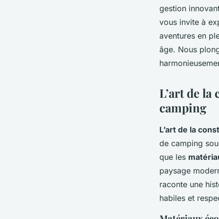
gestion innovan
vous invite à ex
Logan
•
20 décembre 2024
•
6 min de lecture
aventures en ple
âge. Nous plon
harmonieusement
L’art de la
camping
L’art de la cons
de camping souc
que les
matéria
paysage moderne
raconte une his
habiles et respe
Matériaux éco-