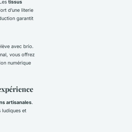
 Les
tissus
rt d’une literie
uction garantit
elève avec brio.
nal, vous offrez
xion numérique
’expérience
ns artisanales
.
s ludiques et