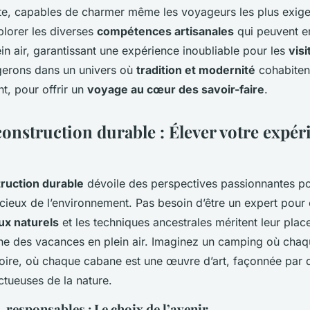
te, capables de charmer même les voyageurs les plus exigea
plorer les diverses
compétences artisanales
qui peuvent en
in air, garantissant une expérience inoubliable pour les
visi
gerons dans un univers où
tradition et modernité
cohabiten
, pour offrir un
voyage au cœur des savoir-faire
.
 construction durable : Élever votre expér
truction durable
dévoile des perspectives passionnantes po
ieux de l’environnement. Pas besoin d’être un expert pou
ux naturels
et les techniques ancestrales méritent leur plac
 des vacances en plein air. Imaginez un camping où chaqu
toire, où chaque cabane est une œuvre d’art, façonnée par 
ctueuses de la nature.
responsables : Le choix de l’avenir