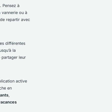
l. Pensez à
la vannerie ou à
de repartir avec
es différentes
usqu’à la
 partager leur
lication active
che en
ants
,
vacances