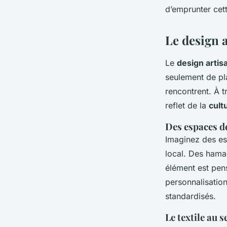
d’emprunter cett
Le design a
Le
design artis
seulement de pla
rencontrent. À t
reflet de la
cult
Des espaces d
Imaginez des es
local. Des hamac
élément est pens
personnalisation
standardisés.
Le textile au 