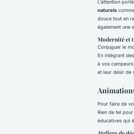
L’attention port
naturels
comme l
douce tout en r
également une e
Modernité et 
Conjuguer le mod
En intégrant de
à vos campeurs 
et leur désir de
Animations 
Pour faire de v
Rien de tel pour 
éducatives qui év
Ateliers de dé