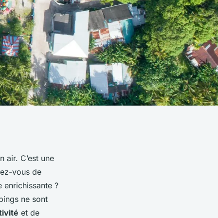
 air. C’est une
riez-vous de
 enrichissante ?
pings ne sont
tivité
et de