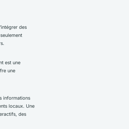
’intégrer des
 seulement
rs.
nt est une
fre une
s informations
ents locaux. Une
eractifs, des