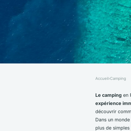
Accueil
›
Camping
CAMPING
Quelles sont les co
Le camping
en F
expérience im
artisanales à dével
découvrir commen
Dans un monde 
améliorer vos séjou
plus de simples 