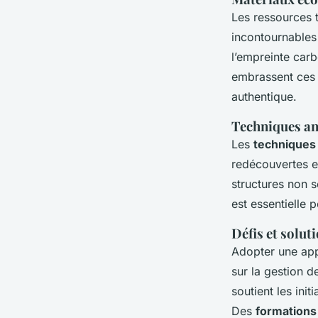
Les ressources t
incontournable
l’empreinte car
embrassent ces 
authentique.
Techniques anc
Les
techniques 
redécouvertes e
structures non s
est essentielle p
Défis et solut
Adopter une app
sur la gestion 
soutient les ini
Des
formations