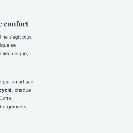
e confort
 ne s’agit plus
ique se
 lieu unique,
 par un artisan
cyclé
, chaque
Cette
hébergements