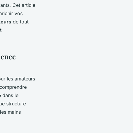
nts. Cet article
richir vos
teurs
de tout
t
ience
ur les amateurs
r comprendre
e dans le
e structure
des mains