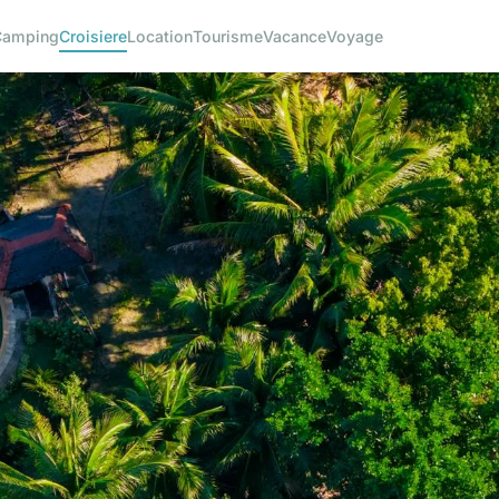
Camping
Croisiere
Location
Tourisme
Vacance
Voyage