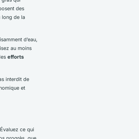
posent des
 long de la
fisamment d’eau,
visez au moins
 des
efforts
as interdit de
onomique et
. Évaluez ce qui
vos progrès, que