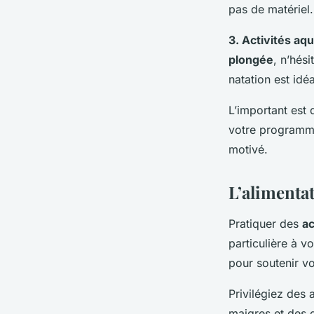
pas de matériel.
3. Activités aq
plongée
, n’hés
natation est idé
L’important est
votre programme 
motivé.
L’alimentat
Pratiquer des
ac
particulière à v
pour soutenir vo
Privilégiez des 
maigres et des g