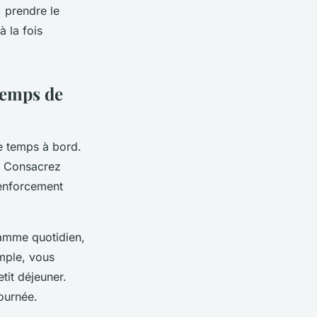
, prendre le
 la fois
temps de
re temps à bord.
s. Consacrez
renforcement
ramme quotidien,
emple, vous
tit déjeuner.
journée.