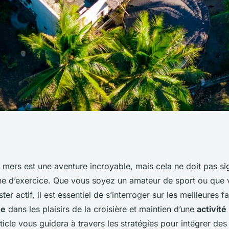
lleures pratiques
 mers est une aventure incroyable, mais cela ne doit pas sig
ine d’exercice. Que vous soyez un amateur de sport ou que
routine d'exercice
er actif, il est essentiel de s’interroger sur les meilleures 
ée
dans les plaisirs de la croisière et maintien d’une
activité
re ?
rticle vous guidera à travers les stratégies pour intégrer de