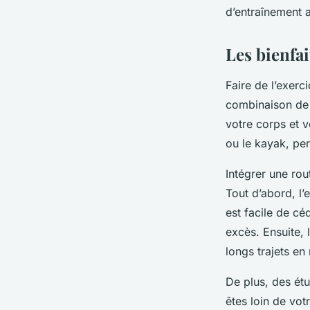
d’entraînement 
Logan
•
20 décembre 2024
•
5 min de lecture
Les bienfai
Faire de l’exerc
combinaison de
votre corps et v
ou le kayak, per
Intégrer une ro
Tout d’abord, l’
est facile de cé
excès. Ensuite, 
longs trajets en
De plus, des étu
êtes loin de vot