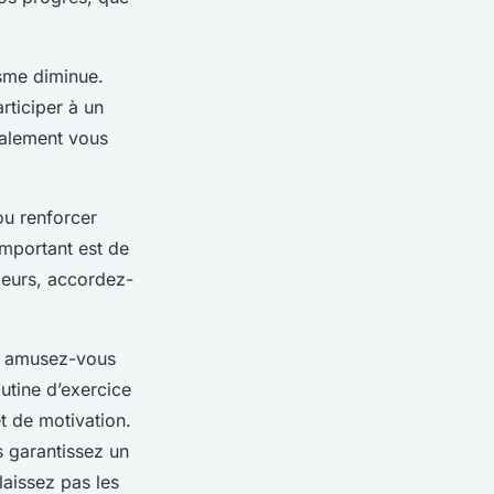
sme diminue.
rticiper à un
galement vous
ou renforcer
mportant est de
uleurs, accordez-
et amusez-vous
outine d’exercice
et de motivation.
 garantissez un
laissez pas les