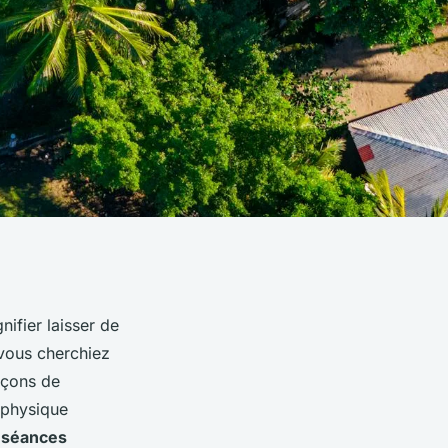
nifier laisser de
 vous cherchiez
façons de
physique
s
séances