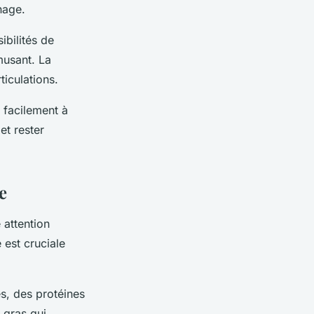
nage.
ibilités de
musant. La
ticulations.
t facilement à
et rester
e
attention
 est cruciale
s, des protéines
 gras qui