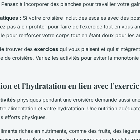
 Pensez à incorporer des planches pour travailler votre gai
uatiques
: Si votre croisière inclut des escales avec des poss
itez pas à en profiter pour faire de l’exercice tout en vous a
ale pour renforcer votre corps tout en étant doux pour les ar
 de trouver des
exercices
qui vous plaisent et qui s’intègren
de croisière. Variez les activités pour éviter la monotonie 
ion et l’hydratation en lien avec l’exercic
tivités
physiques pendant une croisière demande aussi une 
otre alimentation et votre hydratation. Une nutrition adéquate
s efforts physiques.
aliments riches en nutriments, comme des fruits, des légume
rains entiers. Évitez les excès de sucreries ou de plats trop