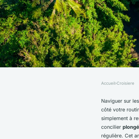
Accueil
›
Croisiere
CROISIERE
Quelles sont les mei
Naviguer sur les
côté votre rout
pour maintenir une 
simplement à rest
concilier
plong
pendant une croisiè
régulière. Cet a