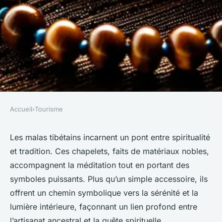
Accueil
›
Tourisme
TOURISME
Malas tibétains : leur pouvoir
Les malas tibétains incarnent un pont entre spiritualité
et tradition. Ces chapelets, faits de matériaux nobles,
spirituel et symbolique
accompagnent la méditation tout en portant des
symboles puissants. Plus qu’un simple accessoire, ils
Logan
•
29 juillet 2025
•
5 min de lecture
offrent un chemin symbolique vers la sérénité et la
lumière intérieure, façonnant un lien profond entre
l’artisanat ancestral et la quête spirituelle